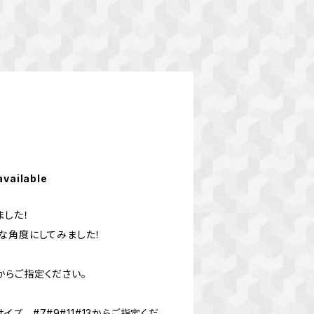
available
ました！
な角度にしてみました！
3からご指定ください。
イズ #7#9#11#13からご指定くだ