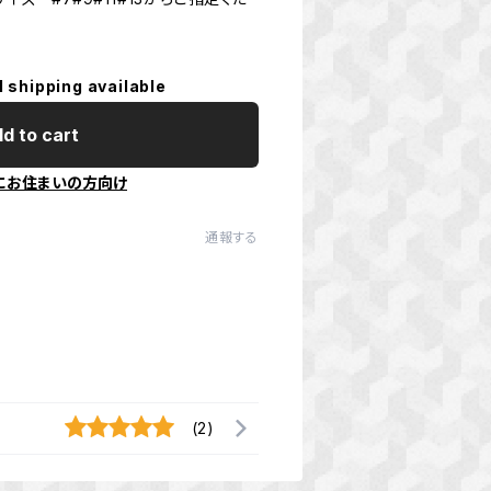
l shipping available
d to cart
にお住まいの方向け
通報する
(2)