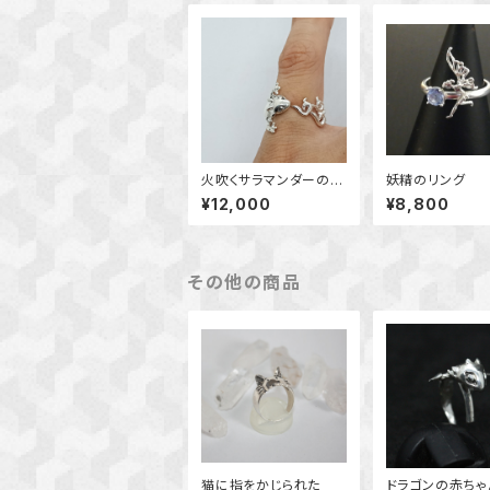
火吹くサラマンダーのリ
妖精のリング
ング
¥12,000
¥8,800
その他の商品
猫に指をかじられた
ドラゴンの赤ちゃ