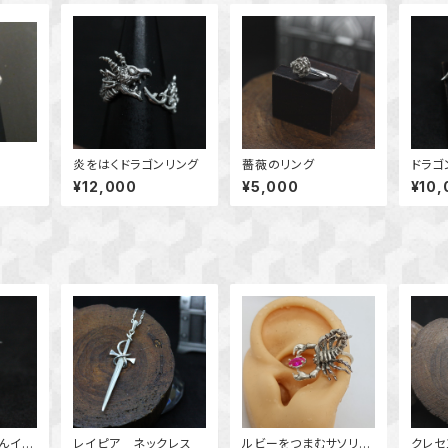
炎をはくドラゴンリング
薔薇のリング
ドラゴ
グ
¥12,000
¥5,000
¥10,
んイヤ
レイピア ネックレス
ルビーをつまむサソリイ
クレセ